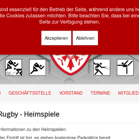
ind essenziell für den Betrieb der Seite, während andere uns 
die Cookies zulassen möchten. Bitte beachten Sie, dass bei ein
Seite zur Verfügung stehen.
Akzeptieren
Ablehnen
N
GESCHÄFTSSTELLE
VORSTAND
TERMINE
MITGLIE
Rugby - Heimspiele
Informationen zu den Heimspielen:
er Eintritt ist frei, es stehen kostenlose Parkplätze bereit.