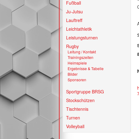
Fußball
Ju-Jutsu
Lauftreff
Leichtathletik
Leistungsturnen
Rugby
Leitung / Kontakt
Trainingszeiten
Heimspiele
Ergebnisse & Tabelle
Bilder
Sponsoren
Sportgruppe BRSG
Stockschützen
Tischtennis
Turnen
Volleyball