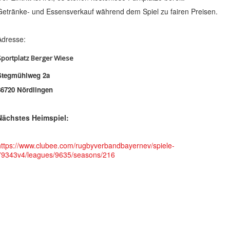
Getränke- und Essensverkauf während dem Spiel zu fairen Preisen.
Adresse:
Sportplatz Berger Wiese
Stegmühlweg 2a
86720 Nördlingen
Nächstes Heimspiel:
https://www.clubee.com/rugbyverbandbayernev/spiele-
79343v4/leagues/9635/seasons/216