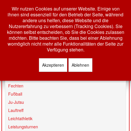
Wir nutzen Cookies auf unserer Website. Einige von
ihnen sind essenziell für den Betrieb der Seite, während
andere uns helfen, diese Website und die
Nutzererfahrung zu verbessern (Tracking Cookies). Sie
können selbst entscheiden, ob Sie die Cookies zulassen
möchten. Bitte beachten Sie, dass bei einer Ablehnung
womöglich nicht mehr alle Funktionalitäten der Seite zur
Toggle
Verfügung stehen.
Navigation
HOME
Akzeptieren
Ablehnen
Badminton
AKTUELLES
Basketball
VEREIN
Fechten
Fußball
GESCHÄFTSSTELLE
Ju-Jutsu
VORSTAND
Lauftreff
TERMINE
Leichtathletik
MITGLIEDSCHAFT
Leistungsturnen