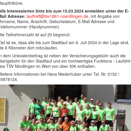
Haupttribüne.
Alle Interessierten bitte bis zum 15.03.2024 anmelden unter der E-
Mail Adresse:
lauftreff@tsv1861-noerdlingen.de
, mit Angabe von
Vorname, Name, Anschrift, Geburtsdatum, E-Mail Adresse und
Telefonnummer (Handynummer).
Die Teilnehmerzahl ist auf 20 begrenzt.
Ziel ist es, dass alle bis zum Stadtlauf am 6. Juli 2024 in der Lage sind,
die 6 Kilometer dort mitzulaufen.
In dem Unkostenbeitrag ist neben der Versicherungsgebühr auch die
Startgebühr für den Stadtlauf und ein hochwertiges Funktions - Laufshir
des TSV Nördlingen im Wert von über 30€ enthalten.
Weitere Informationen bei Hans Niederhuber unter Tel. Nr. 0152 /
25878124.