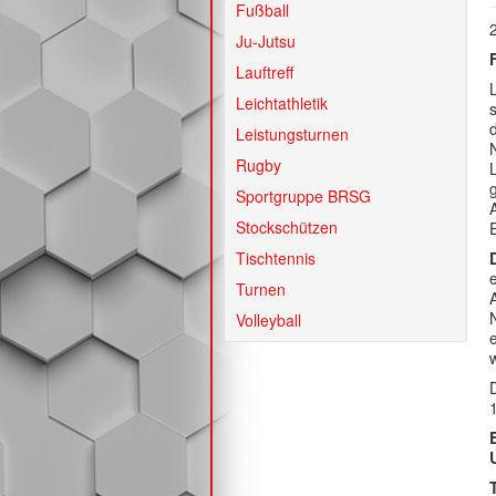
Fußball
Ju-Jutsu
Lauftreff
Leichtathletik
Leistungsturnen
Rugby
Sportgruppe BRSG
Stockschützen
Tischtennis
Turnen
Volleyball