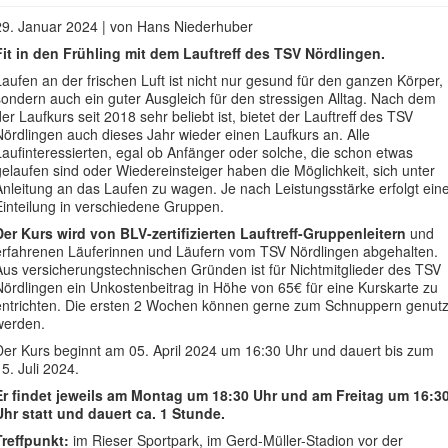
29. Januar 2024 | von Hans Niederhuber
Fit in den Frühling mit dem Lauftreff des TSV Nördlingen.
Laufen an der frischen Luft ist nicht nur gesund für den ganzen Körper,
sondern auch ein guter Ausgleich für den stressigen Alltag. Nach dem
der Laufkurs seit 2018 sehr beliebt ist, bietet der Lauftreff des TSV
Nördlingen auch dieses Jahr wieder einen Laufkurs an. Alle
Laufinteressierten, egal ob Anfänger oder solche, die schon etwas
gelaufen sind oder Wiedereinsteiger haben die Möglichkeit, sich unter
Anleitung an das Laufen zu wagen. Je nach Leistungsstärke erfolgt ein
Einteilung in verschiedene Gruppen.
Der Kurs wird von BLV-zertifizierten Lauftreff-Gruppenleitern
und
erfahrenen Läuferinnen und Läufern vom TSV Nördlingen abgehalten.
Aus versicherungstechnischen Gründen ist für Nichtmitglieder des TSV
Nördlingen ein Unkostenbeitrag in Höhe von 65€ für eine Kurskarte zu
entrichten. Die ersten 2 Wochen können gerne zum Schnuppern genutz
werden.
Der Kurs beginnt am 05. April 2024 um 16:30 Uhr und dauert bis zum
15. Juli 2024.
Er findet jeweils am Montag um 18:30 Uhr und am Freitag um 16:3
Uhr statt und dauert ca. 1 Stunde.
Treffpunkt:
im Rieser Sportpark, im Gerd-Müller-Stadion vor der