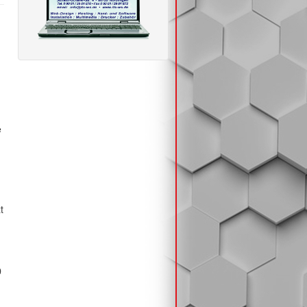
e
t
0