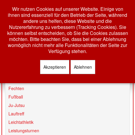
Wir nutzen Cookies auf unserer Website. Einige von
ihnen sind essenziell für den Betrieb der Seite, während
andere uns helfen, diese Website und die
Nutzererfahrung zu verbessern (Tracking Cookies). Sie
können selbst entscheiden, ob Sie die Cookies zulassen
möchten. Bitte beachten Sie, dass bei einer Ablehnung
womöglich nicht mehr alle Funktionalitäten der Seite zur
Toggle
Verfügung stehen.
Navigation
HOME
Akzeptieren
Ablehnen
Badminton
AKTUELLES
Basketball
VEREIN
Fechten
Fußball
GESCHÄFTSSTELLE
Ju-Jutsu
VORSTAND
Lauftreff
TERMINE
Leichtathletik
MITGLIEDSCHAFT
Leistungsturnen